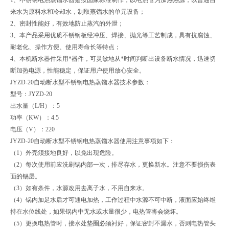
来水为原料水和冷却水，制取蒸馏水的单元设备；
2
、密封性能好，有效地防止蒸汽的外泄；
3
、本产品采用优质不锈钢板经冲压、焊接、抛光等工艺制成，具有抗腐蚀、
耐老化、操作方便、使用寿命长等特点；
4
、本机断水器件采用*器件，可灵敏地从*时间判断出设备断水情况，迅速切
断加热电源，性能稳定，保证用户使用放心安全。
JYZD-20
自动断水型不锈钢电热蒸馏水器技术参数：
型号：
JYZD-20
出水量（
L/H
）：
5
功率（
KW
）：
4.5
电压（
V
）：
220
JYZD-20
自动断水型不锈钢电热蒸馏水器使用注意事项如下：
（
1
）外壳须接地良好，以免出现危险。
（
2
）每次使用前应洗刷锅内部一次，排尽存水，更换新水。注意不要损伤表
面的锡层。
（
3
）如有条件，水源改用去离子水，不用自来水。
（
4
）锅内加足水后才可通电加热，工作过程中水源不可中断，液面应始终维
持在水位线处，如果锅内中无水或水量很少，电热管将会烧坏。
（
5
）更换电热管时，接水处垫圈必须衬好，保证密封不漏水，否则电热管头