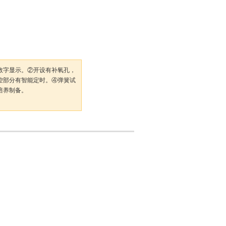
数字显示。②开设有补氧孔，
控部分有智能定时。④弹簧试
培养制备。